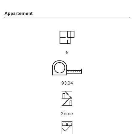
Appartement
5
93.04
2ème