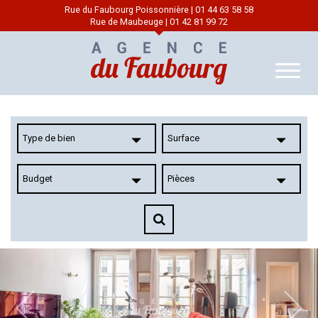
Rue du Faubourg Poissonnière | 01 44 63 58 58
Rue de Maubeuge | 01 42 81 99 72
Toggle
Naviga