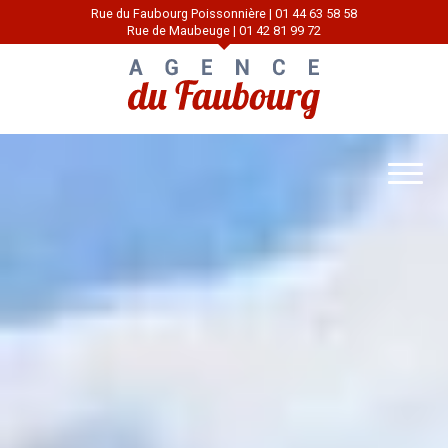
Rue du Faubourg Poissonnière | 01 44 63 58 58
Rue de Maubeuge | 01 42 81 99 72
Toggle
Naviga